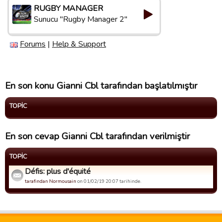
RUGBY MANAGER
Sunucu "Rugby Manager 2"
Forums
|
Help & Support
En son konu Gianni Cbl tarafından başlatılmıştır
TOPIC
En son cevap Gianni Cbl tarafından verilmiştir
TOPIC
Défis: plus d'équité
tarafindan Normousain
on 01/02/19 20:07 tarihinde.