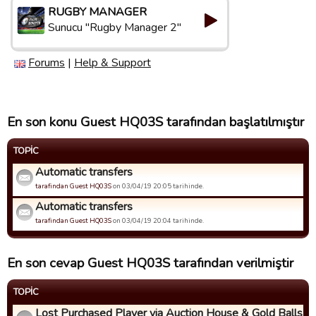
RUGBY MANAGER
Sunucu "Rugby Manager 2"
Forums
|
Help & Support
En son konu Guest HQ03S tarafından başlatılmıştır
TOPIC
Automatic transfers
tarafindan Guest HQ03S
on 03/04/19 20:05 tarihinde.
Automatic transfers
tarafindan Guest HQ03S
on 03/04/19 20:04 tarihinde.
En son cevap Guest HQ03S tarafından verilmiştir
TOPIC
Lost Purchased Player via Auction House & Gold Balls