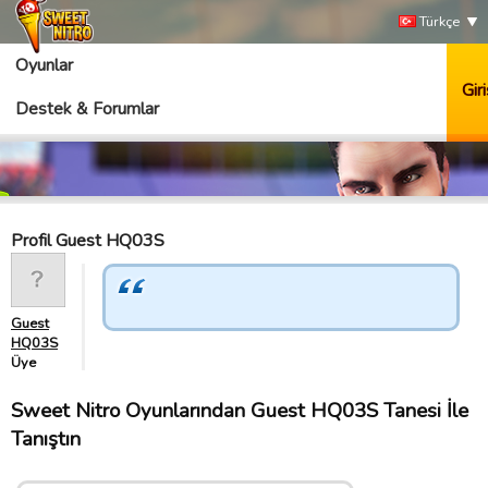
Türkçe
Oyunlar
Giri
Destek & Forumlar
Profil Guest HQ03S
Guest
HQ03S
Üye
Sweet Nitro Oyunlarından Guest HQ03S Tanesi İle
Tanıştın