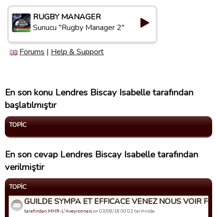
RUGBY MANAGER
Sunucu "Rugby Manager 2"
Forums
|
Help & Support
En son konu Lendres Biscay Isabelle tarafından
başlatılmıştır
TOPIC
En son cevap Lendres Biscay Isabelle tarafından
verilmiştir
TOPIC
GUILDE SYMPA ET EFFICACE VENEZ NOUS VOIR Fr@nc
tarafindan MHR-L'Aveyronnais
on 03/08/18 00:02 tarihinde.