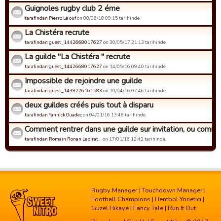
Guignoles rugby club 2 éme
tarafindan Pierro Le ouf
on 08/06/18 09:15 tarihinde.
La Chistéra recrute
tarafindan guest_1442668017627
on 30/05/17 21:13 tarihinde.
La guilde "La Chistéra " recrute
tarafindan guest_1442668017627
on 14/05/16 09:40 tarihinde.
Impossible de rejoindre une guilde
tarafindan guest_1439226161583
on 10/04/16 07:46 tarihinde.
deux guildes créés puis tout à disparu
tarafindan Yannick Ouadec
on 04/01/16 13:48 tarihinde.
Comment rentrer dans une guilde sur invitation, ou commen
tarafindan Romain Ronan Lepirat…
on 17/01/16 12:42 tarihinde.
Rugby Manager
|
Touchdown Manager
|
Football Champions
|
Hentbol Yönetici
|
Güzel Hikaye
|
Fancy Tale
|
Run It Out