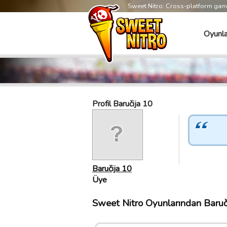
Sweet Nitro: Cross-platform ga
Oyunla
Profil Baručija 10
Baručija 10
Üye
Sweet Nitro Oyunlarından Baručij