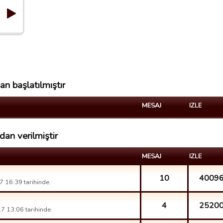
an başlatılmıştır
MESAJ
IZLE
dan verilmiştir
MESAJ
IZLE
10
4009
 16:39 tarihinde.
4
2520
7 13:06 tarihinde.