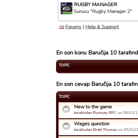
RUGBY MANAGER
Sunucu "Rugby Manager 2"
Forums
|
Help & Support
En son konu Baručija 10 tarafınd
TOPIC
En son cevap Baručija 10 tarafın
TOPIC
New to the game
tarafindan Rumney RFC
on 08/02/17
Wages question
tarafindan Brett Thomas
on 05/02/1