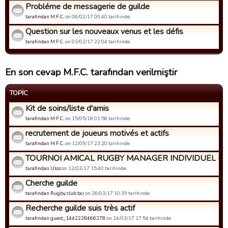
Probléme de messagerie de guilde
tarafindan M.F.C.
on 06/02/17 00:40 tarihinde.
Question sur les nouveaux venus et les défis
tarafindan M.F.C.
on 03/02/17 22:04 tarihinde.
En son cevap M.F.C. tarafından verilmiştir
TOPIC
Kit de soins/liste d'amis
tarafindan M.F.C.
on 15/05/18 01:56 tarihinde.
recrutement de joueurs motivés et actifs
tarafindan M.F.C.
on 12/09/17 23:20 tarihinde.
TOURNOI AMICAL RUGBY MANAGER INDIVIDUEL - Insc
tarafindan Uloz
on 12/03/17 15:40 tarihinde.
Cherche guilde
tarafindan Rugby club bci
on 26/03/17 10:39 tarihinde.
Recherche guilde suis très actif
tarafindan guest_1442228466278
on 24/03/17 17:54 tarihinde.