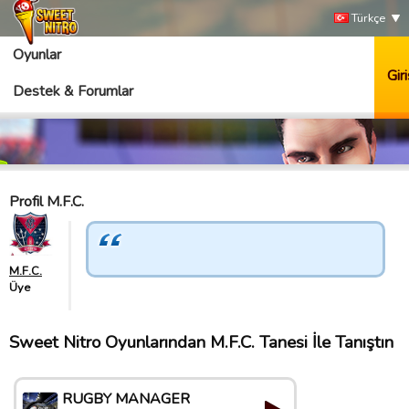
Türkçe
Oyunlar
Giri
Destek & Forumlar
Profil M.F.C.
M.F.C.
Üye
Sweet Nitro Oyunlarından M.F.C. Tanesi İle Tanıştın
RUGBY MANAGER