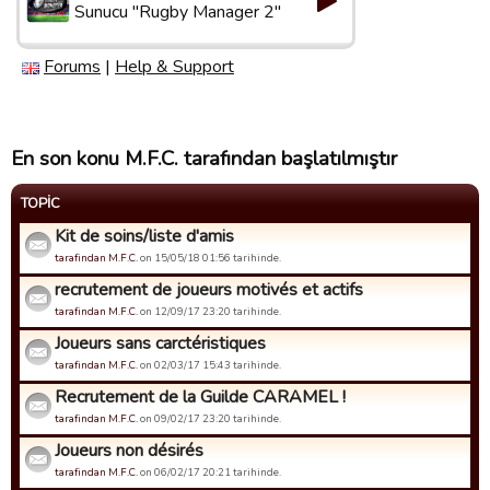
Sunucu "Rugby Manager 2"
Forums
|
Help & Support
En son konu M.F.C. tarafından başlatılmıştır
TOPIC
Kit de soins/liste d'amis
tarafindan M.F.C.
on 15/05/18 01:56 tarihinde.
recrutement de joueurs motivés et actifs
tarafindan M.F.C.
on 12/09/17 23:20 tarihinde.
Joueurs sans carctéristiques
tarafindan M.F.C.
on 02/03/17 15:43 tarihinde.
Recrutement de la Guilde CARAMEL !
tarafindan M.F.C.
on 09/02/17 23:20 tarihinde.
Joueurs non désirés
tarafindan M.F.C.
on 06/02/17 20:21 tarihinde.