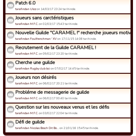
Patch 6.0
tarafindan Uloz
on 14/03/17 23:24 tarihinde.
Joueurs sans carctéristiques
tarafindan M.F.C.
on 02/03/17 15:43 tarihinde.
Nouvelle Guilde "CARAMEL !" recherche joueurs motivés.
tarafindan Foulfrenchman ' XV
on 17/11/15 14:08 tarihinde.
Recrutement de la Guilde CARAMEL !
tarafindan M.F.C.
on 09/02/17 23:20 tarihinde.
Cherche une guilde
tarafindan Rugby club bci
on 07/02/17 14:45 tarihinde.
Joueurs non désirés
tarafindan M.F.C.
on 06/02/17 20:21 tarihinde.
Probléme de messagerie de guilde
tarafindan M.F.C.
on 06/02/17 00:40 tarihinde.
Question sur les nouveaux venus et les défis
tarafindan M.F.C.
on 03/02/17 22:04 tarihinde.
Défi de guilde
tarafindan Nicolas Bosch Dit Bo…
on 21/01/16 15:45 tarihinde.