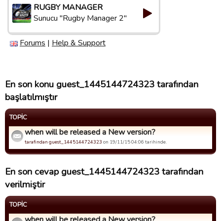
RUGBY MANAGER
Sunucu "Rugby Manager 2"
Forums
|
Help & Support
En son konu guest_1445144724323 tarafından
başlatılmıştır
TOPIC
when will be released a New version?
tarafindan guest_1445144724323
on 19/11/15 04:06 tarihinde.
En son cevap guest_1445144724323 tarafından
verilmiştir
TOPIC
when will be released a New version?