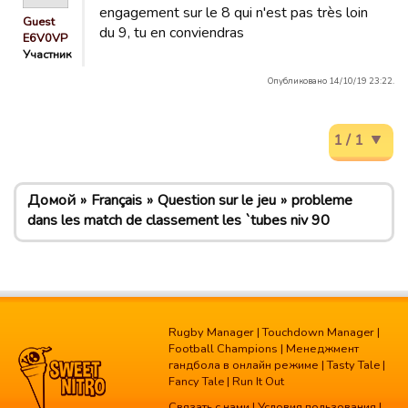
engagement sur le 8 qui n'est pas très loin
Guest
du 9, tu en conviendras
E6V0VP
Участник
Опубликовано 14/10/19 23:22.
1 / 1
Домой
Français
Question sur le jeu
probleme
dans les match de classement les `tubes niv 90
Rugby Manager
|
Touchdown Manager
|
Football Champions
|
Менеджмент
гандбола в онлайн режиме
|
Tasty Tale
|
Fancy Tale
|
Run It Out
Связать с нами
|
Условия пользования
|