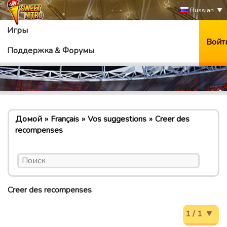
Russian
Игры
Войт
Поддержка & Форумы
Домой
Français
Vos suggestions
Creer des
recompenses
Creer des recompenses
1 / 1