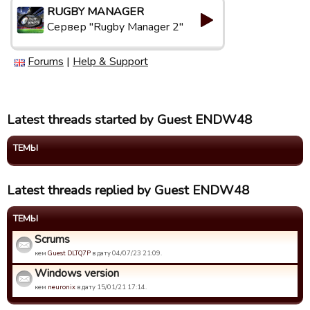
RUGBY MANAGER
Сервер "Rugby Manager 2"
Forums
|
Help & Support
Latest threads started by Guest ENDW48
ТЕМЫ
Latest threads replied by Guest ENDW48
ТЕМЫ
Scrums
кем
Guest DLTQ7P
в дату 04/07/23 21:09.
Windows version
кем
neuronix
в дату 15/01/21 17:14.