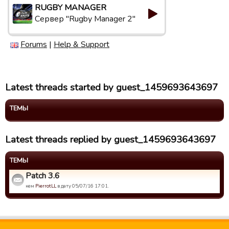
RUGBY MANAGER
Сервер "Rugby Manager 2"
Forums
|
Help & Support
Latest threads started by guest_1459693643697
ТЕМЫ
Latest threads replied by guest_1459693643697
ТЕМЫ
Patch 3.6
кем
PierrotLL
в дату 05/07/16 17:01.