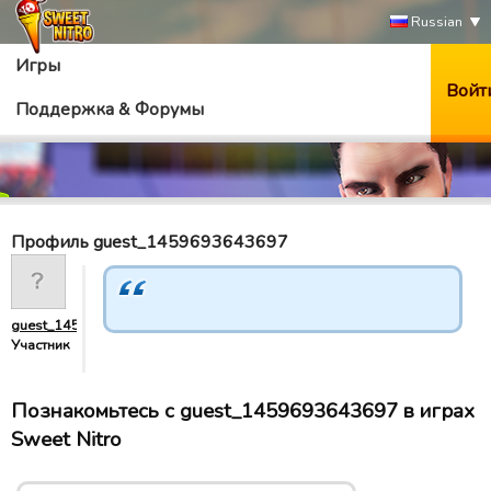
Russian
Игры
Войт
Поддержка & Форумы
Профиль guest_1459693643697
guest_1459693643697
Участник
Познакомьтесь с guest_1459693643697 в играх
Sweet Nitro