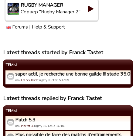
RUGBY MANAGER
Сервер "Rugby Manager 2"
Forums
|
Help & Support
Latest threads started by Franck Tastet
ТЕМЫ
super actif, je recherche une bonne guilde !!! stade 35.000 
кем
Franck Tastet
в дату 08/12/15 17:09.
Latest threads replied by Franck Tastet
ТЕМЫ
Patch 5.3
кем
PierrotLL
в дату 19/12/16 14:16.
Plus possible de faire des matchs d'entrainements