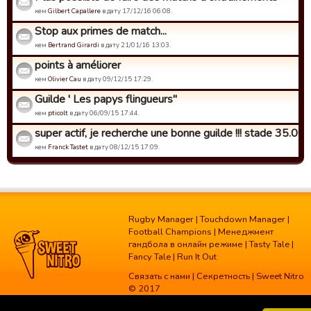
кем
Gilbert Capallere
в дату 17/12/16 06:08.
Stop aux primes de match...
кем
Bertrand Girardi
в дату 21/01/16 13:03.
points à améliorer
кем
Olivier Cau
в дату 09/12/15 17:29.
Guilde ' Les papys flingueurs"
кем
pticolt
в дату 06/09/15 17:44.
super actif, je recherche une bonne guilde !!! stade 35.000 
кем
Franck Tastet
в дату 08/12/15 17:09.
Rugby Manager
|
Touchdown Manager
|
Football Champions
|
Менеджмент
гандбола в онлайн режиме
|
Tasty Tale
|
Fancy Tale
|
Run It Out
Связать с нами
|
Секретность
| Sweet Nitro
© 2017