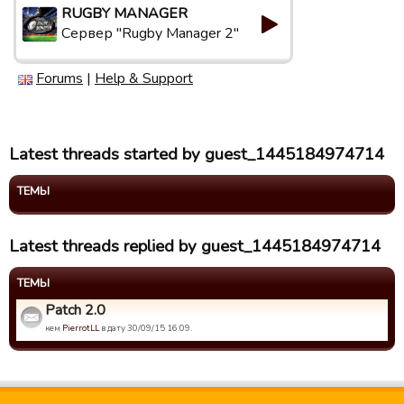
RUGBY MANAGER
Сервер "Rugby Manager 2"
Forums
|
Help & Support
Latest threads started by guest_1445184974714
ТЕМЫ
Latest threads replied by guest_1445184974714
ТЕМЫ
Patch 2.0
кем
PierrotLL
в дату 30/09/15 16:09.