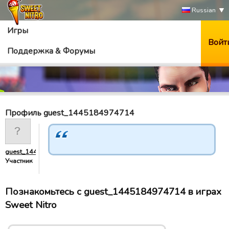
Russian
Игры
Войт
Поддержка & Форумы
Профиль guest_1445184974714
guest_1445184974714
Участник
Познакомьтесь с guest_1445184974714 в играх
Sweet Nitro