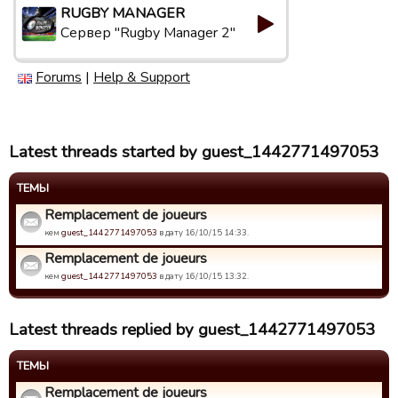
RUGBY MANAGER
Сервер "Rugby Manager 2"
Forums
|
Help & Support
Latest threads started by guest_1442771497053
ТЕМЫ
Remplacement de joueurs
кем
guest_1442771497053
в дату 16/10/15 14:33.
Remplacement de joueurs
кем
guest_1442771497053
в дату 16/10/15 13:32.
Latest threads replied by guest_1442771497053
ТЕМЫ
Remplacement de joueurs