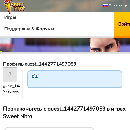
Russian
Игры
Войт
Поддержка & Форумы
Профиль guest_1442771497053
guest_1442771497053
Участник
Познакомьтесь с guest_1442771497053 в играх
Sweet Nitro