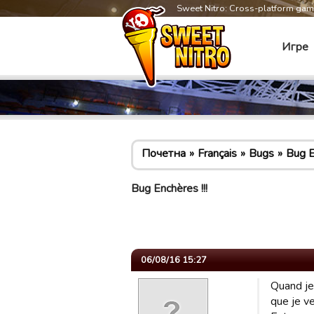
Sweet Nitro: Cross-platform ga
Игре
Почетна
Français
Bugs
Bug E
Bug Enchères !!!
06/08/16 15:27
Quand je
que je v