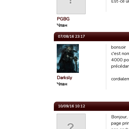
Est-ce u
PGBG
Члан
07/08/16 23:17
bonsoir
c'est nor
4000 poin
précédant
Darksly
cordiale
Члан
10/09/16 10:12
Bonjour,
page pri