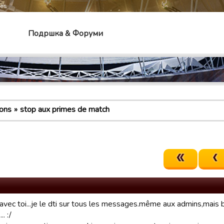
mes
Подршка & Форуми
ons
stop aux primes de match
avec toi...je le dti sur tous les messages.même aux admins,mais b
. :/