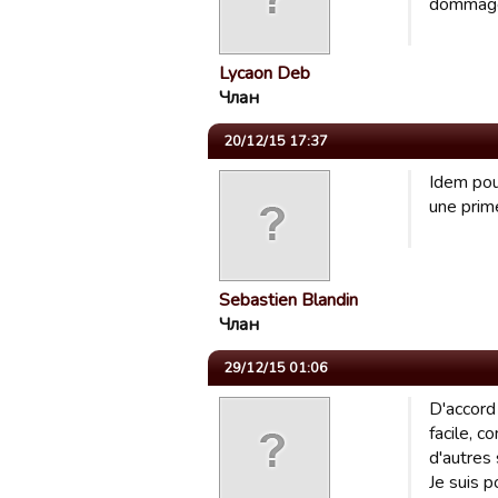
dommage.
Lycaon Deb
Члан
20/12/15 17:37
Idem pour
une prim
Sebastien Blandin
Члан
29/12/15 01:06
D'accord
facile, 
d'autres 
Je suis p