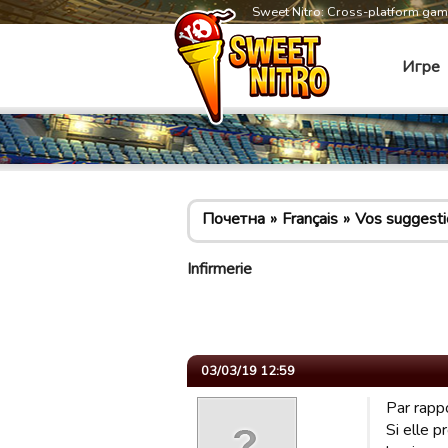
Sweet Nitro: Cross-platform ga
Игре
Почетна
Français
Vos suggesti
Infirmerie
03/03/19 12:59
Par rapp
Si elle p