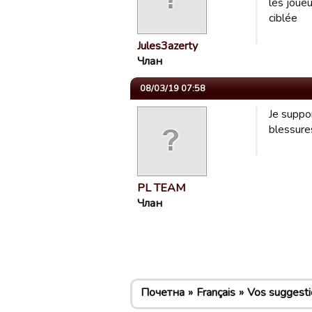
les joue
ciblée
Jules3azerty
Члан
08/03/19 07:58
Je suppo
blessure
PL TEAM
Члан
Почетна
Français
Vos suggesti