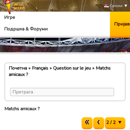
Српски
Игре
Пријав
Подршка & Форуми
Почетна
Français
Question sur le jeu
Matchs
amicaux ?
Matchs amicaux ?
2 / 2