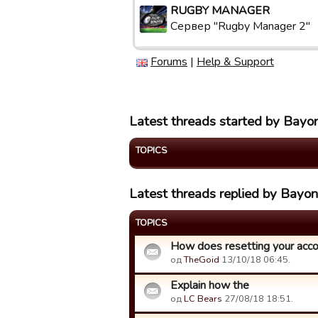
RUGBY MANAGER
Сервер "Rugby Manager 2"
Forums
|
Help & Support
Latest threads started by Bayo
TOPICS
Latest threads replied by Bayo
TOPICS
How does resetting your acc
од
TheGoid
13/10/18 06:45.
Explain how the
од
LC Bears
27/08/18 18:51.