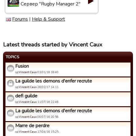
Сервер "Rugby Manager 2"
Forums
|
Help & Support
Latest threads started by Vincent Caux
TOPICS
Fusion
од
Vincent Caux
03/01/18 18:40.
La guilde les demons d'enfer recrute
од
Vincent Caux
28/02/17 14:11.
defi guilde
од
Vincent Caux
11/07/16 22:48.
La guilde les demons d'enfer recrute
од
Vincent Caux
06/07/16 20:56.
Marre de perdre
од
Vincent Caux
17/04/16 15:25.