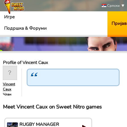
Српски
Игре
Пријав
Подршка & Форуми
Profile of Vincent Caux
Vincent
Caux
Члан
Meet Vincent Caux on Sweet Nitro games
RUGBY MANAGER