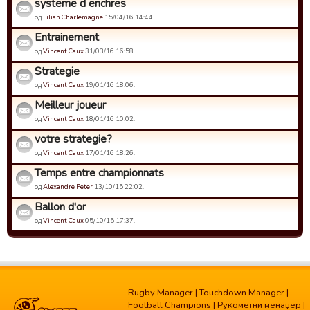
systeme d enchres
од
Lilian Charlemagne
15/04/16 14:44.
Entrainement
од
Vincent Caux
31/03/16 16:58.
Strategie
од
Vincent Caux
19/01/16 18:06.
Meilleur joueur
од
Vincent Caux
18/01/16 10:02.
votre strategie?
од
Vincent Caux
17/01/16 18:26.
Temps entre championnats
од
Alexandre Peter
13/10/15 22:02.
Ballon d'or
од
Vincent Caux
05/10/15 17:37.
Rugby Manager
|
Touchdown Manager
|
Football Champions
|
Рукометни менаџер
|