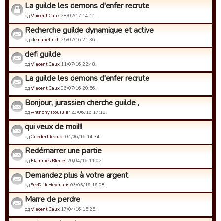
La guilde les demons d'enfer recrute
од
Vincent Caux
28/02/17 14:11.
Recherche guilde dynamique et active
од
clemanelinch
25/07/16 21:36.
defi guilde
од
Vincent Caux
11/07/16 22:48.
La guilde les demons d'enfer recrute
од
Vincent Caux
06/07/16 20:56.
Bonjour, jurassien cherche guilde ,
од
Anthony Rouillier
20/06/16 17:18.
qui veux de moi!!!
од
Cirederf Teduor
01/06/16 14:34.
Redémarrer une partie
од
Flammes Bleues
20/04/16 11:02.
Demandez plus à votre argent
од
SeeDrik Heymans
03/03/16 16:08.
Marre de perdre
од
Vincent Caux
17/04/16 15:25.