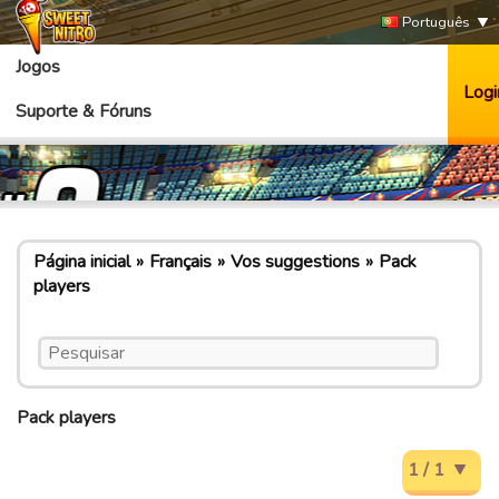
Português
Jogos
Logi
Suporte & Fóruns
Página inicial
Français
Vos suggestions
Pack
players
Pack players
1 / 1