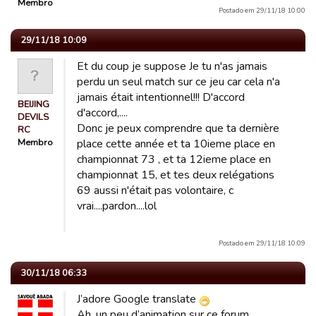
Membro
Postado em 29/11/18 10:00
29/11/18 10:09
Et du coup je suppose Je tu n'as jamais
perdu un seul match sur ce jeu car cela n'a
jamais était intentionnel!!! D'accord
BEIJING
d'accord,....
DEVILS
Donc je peux comprendre que ta dernière
RC
Membro
place cette année et ta 10ieme place en
championnat 73 , et ta 12ieme place en
championnat 15, et tes deux relégations
69 aussi n'était pas volontaire, c
vrai....pardon....lol
Postado em 29/11/18 10:09
30/11/18 06:33
J’adore Google translate
Ah, un peu d’animation sur ce forum ....