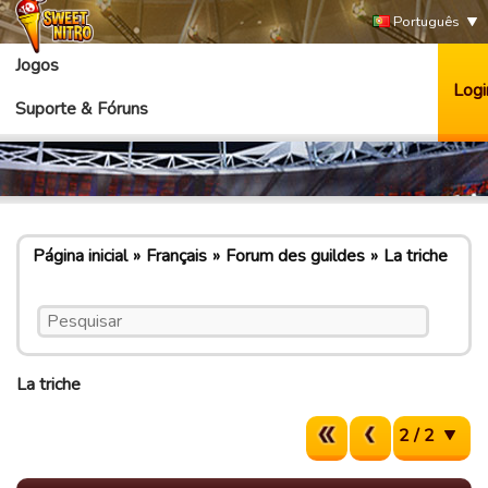
Português
Jogos
Logi
Suporte & Fóruns
Página inicial
Français
Forum des guildes
La triche
La triche
2 / 2