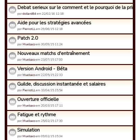
Debat serieux sur le comment et le pourquoi de la prime 
por
dollard84
em 22/02/16 12:18
Aide pour les stratégies avancées
por
PierrotLL
em 29/06/15 12:18
Patch 2.0
por
Muelsaco
em 30/09/15 11:24
Nouveaux matchs d'entraînement
por
Muelsaco
em 23/07/15 17:00
Version Android - Béta
por
Muelsaco
em 22/05/15 22:33
Guilde, discussion instantanée et salaires
por
PierrotLL
em 10/04/15 15:54
Ouverture officielle
por
Muelsaco
em 20/03/15 17:11
Fatigue et rythme
por
Muelsaco
em 25/02/15 17:30
Simulation
por
Muelsaco
em 09/02/15 15:34