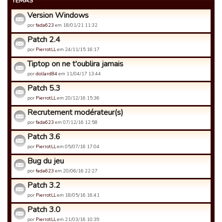
TEMAS
Version Windows
por
fada623
em 18/01/21 11:32
Patch 2.4
por
PierrotLL
em 24/11/15 16:17
Tiptop on ne t'oublira jamais
por
dollard84
em 11/04/17 13:44
Patch 5.3
por
PierrotLL
em 20/12/16 15:36
Recrutement modérateur(s)
por
fada623
em 07/12/16 12:58
Patch 3.6
por
PierrotLL
em 05/07/16 17:04
Bug du jeu
por
fada623
em 20/06/16 22:27
Patch 3.2
por
PierrotLL
em 18/05/16 16:41
Patch 3.0
por
PierrotLL
em 21/03/16 10:39