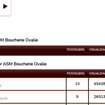
SM Boucherie Ovalie
POSTAGENS
VISUALIZ
or ASM Boucherie Ovalie
POSTAGENS
VISUALIZ
13
4542
2
9
2651
20:55