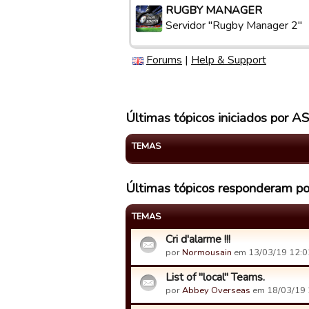
RUGBY MANAGER
Servidor "Rugby Manager 2"
Forums
|
Help & Support
Últimas tópicos iniciados por A
TEMAS
Últimas tópicos responderam p
TEMAS
Cri d'alarme !!!
por
Normousain
em 13/03/19 12:0
List of "local" Teams.
por
Abbey Overseas
em 18/03/19 