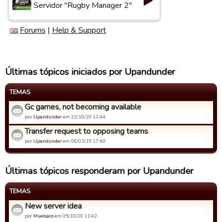
Servidor "Rugby Manager 2"
Forums
|
Help & Support
Últimas tópicos iniciados por Upandunder
TEMAS
Gc games, not becoming available
por
Upandunder
em 22/10/20 13:44
Transfer request to opposing teams
por
Upandunder
em 06/03/19 17:40
Últimas tópicos responderam por Upandunder
TEMAS
New server idea
por
Muelsaco
em 05/10/20 11:42