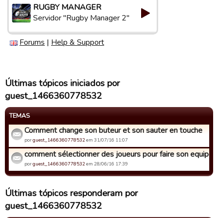
RUGBY MANAGER
Servidor "Rugby Manager 2"
Forums
|
Help & Support
Últimas tópicos iniciados por
guest_1466360778532
TEMAS
Comment change son buteur et son sauter en touche
por
guest_1466360778532
em 31/07/16 11:07
comment sélectionner des joueurs pour faire son equipe
por
guest_1466360778532
em 28/06/16 17:39
Últimas tópicos responderam por
guest_1466360778532