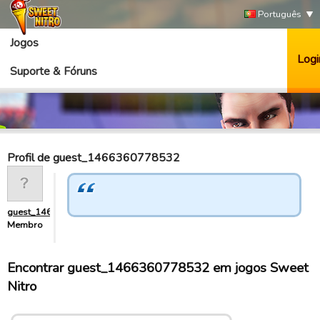
Português
Jogos
Logi
Suporte & Fóruns
Profil de guest_1466360778532
guest_1466360778532
Membro
Encontrar guest_1466360778532 em jogos Sweet
Nitro