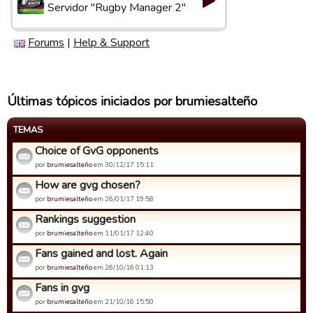
Servidor "Rugby Manager 2"
Forums
|
Help & Support
Últimas tópicos iniciados por brumiesalteño
TEMAS
Choice of GvG opponents
por
brumiesalteño
em 30/12/17 15:11
How are gvg chosen?
por
brumiesalteño
em 26/01/17 19:58
Rankings suggestion
por
brumiesalteño
em 11/01/17 12:40
Fans gained and lost. Again
por
brumiesalteño
em 26/10/16 01:13
Fans in gvg
por
brumiesalteño
em 21/10/16 15:50