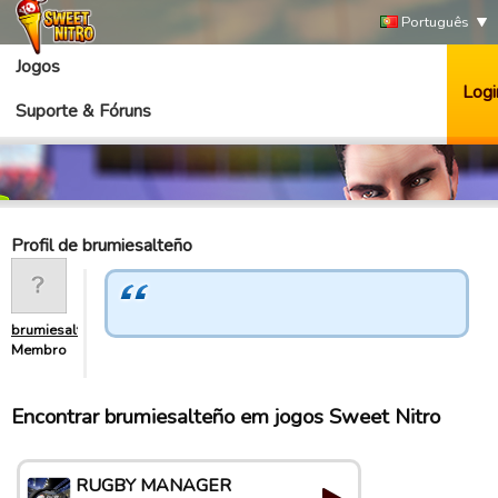
Português
Jogos
Logi
Suporte & Fóruns
Profil de brumiesalteño
brumiesalteño
Membro
Encontrar brumiesalteño em jogos Sweet Nitro
RUGBY MANAGER