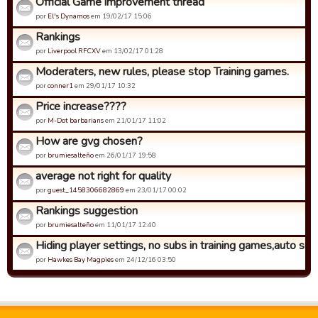
Official Game improvement thread
por
El's Dynamos
em 19/02/17 15:06
Rankings
por
Liverpool RFCXV
em 13/02/17 01:28
Moderaters, new rules, please stop Training games.
por
conner1
em 29/01/17 10:32
Price increase????
por
M-Dot barbarians
em 21/01/17 11:02
How are gvg chosen?
por
brumiesalteño
em 26/01/17 19:58
average not right for quality
por
guest_1458306682869
em 23/01/17 00:02
Rankings suggestion
por
brumiesalteño
em 11/01/17 12:40
Hiding player settings, no subs in training games,auto sub
por
Hawkes Bay Magpies
em 24/12/16 03:50