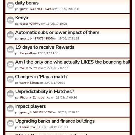
daily bonus
por
guest_1441503880493
em 11/09/15 01:08
Kenya
por
Guest FQV9VU
em 16/06/17 19:08
Automatic subs or lower impact of them
por
guest_1443797348805
em 19/06/17 21:28
19 days to receive Rewards
por
Backwell
em 12/04/17 11:00
Am I the only one who actually LIKES the bouncing ball an
por
Welsh Wizzards
em 22/03/17 02:57
Changes in 'Play a match'
por
Gareth Mason
em 23/03/17 06:39
Unpredictability in Matches?
por
Phalanx : Damage Inc…
em 23/03/17 06:36
Impact players
por
guest_1457815755707
em 02/03/17 20:15
Upgrading banks and finance buildings
por
Caernarfon RFC
em 02/03/17 23:18