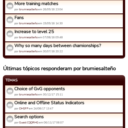
More training matches
por
brumiesalteño
em 26/09/16 23:04
Fans
por
brumiesalteño
em 19/09/16 14:30
Increase to level 25
por
brumiesalteño
em 07/08/16 09:48
Why so many days between chamionships?
por
brumiesalteño
em 30/07/16 20:22
Últimas tópicos responderam por brumiesalteño
TEMAS
Choice of GvG opponents
por
brumiesalteño
em 30/12/17 15:11
Online and Offline Status Indicators
por
DHSFP
em 24/08/17 13:47
Search options
por
Guest CQQRHG
em 06/11/17 06:07