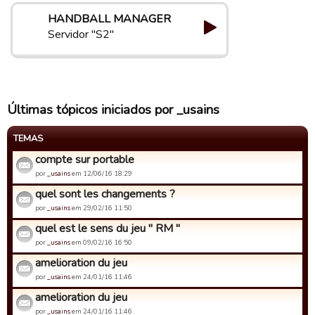
HANDBALL MANAGER
Servidor "S2"
Últimas tópicos iniciados por _usains
TEMAS
compte sur portable
por
_usains
em 12/06/16 18:29
quel sont les changements ?
por
_usains
em 29/02/16 11:50
quel est le sens du jeu " RM "
por
_usains
em 09/02/16 16:50
amelioration du jeu
por
_usains
em 24/01/16 11:46
amelioration du jeu
por
_usains
em 24/01/16 11:46