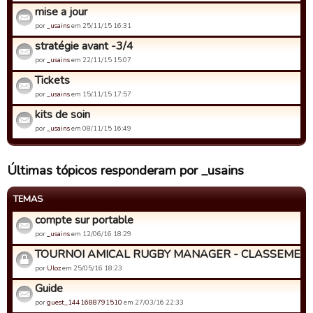
mise a jour
por
_usains
em 25/11/15 16:31
stratégie avant -3/4
por
_usains
em 22/11/15 15:07
Tickets
por
_usains
em 15/11/15 17:57
kits de soin
por
_usains
em 08/11/15 16:49
Últimas tópicos responderam por _usains
TEMAS
compte sur portable
por
_usains
em 12/06/16 18:29
TOURNOI AMICAL RUGBY MANAGER - CLASSEMENT
por
Uloz
em 25/05/16 18:23
Guide
por
guest_1441688791510
em 27/03/16 22:33