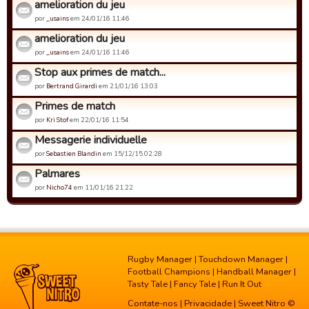
amelioration du jeu
por
_usains
em 24/01/16 11:46
amelioration du jeu
por
_usains
em 24/01/16 11:46
Stop aux primes de match...
por
Bertrand Girardi
em 21/01/16 13:03
Primes de match
por
Kri Stof
em 22/01/16 11:54
Messagerie individuelle
por
Sebastien Blandin
em 15/12/15 02:28
Palmares
por
Nicho74
em 11/01/16 21:22
Rugby Manager
|
Touchdown Manager
|
Football Champions
|
Handball Manager
|
Tasty Tale
|
Fancy Tale
|
Run It Out
Contate-nos
|
Privacidade
| Sweet Nitro ©