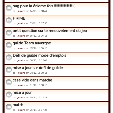
bug pour la énième fois !!!!!!!!!!!!!!!!!!!!!!!!:(
por
_usains
em 14/01/16 18:44
PRIME
por
_usains
em 03/01/16 17:30
petit question sur le renouvelement du jeu
por
_usains
em 16/12/15 16:16
guilde Team auvergne
por
_usains
em 09/12/15 16:51
Défi de guilde mode d'emplois
por
_usains
em 06/12/15 15:07
mise a jour sur defi de guilde
por
_usains
em 05/12/15 18:16
case vide dans matche
por
_usains
em 01/12/15 18:11
mise a jour
por
_usains
em 29/11/15 15:43
match
por
_usains
em 26/11/15 17:36