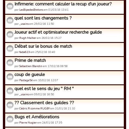
Infirmerie: comment calculer la recup d'un joueur?
por
LesBipedesBretons
em 01/03/16 13:41
quel sont les changements ?
por
_usains
em 29/02/16 11:50
Joueur actif et optimisateur recherche guilde
por
Rugh Malher
em 26/02/16 15:27
Débat sur le bonus de match
por
fada623
em 25/02/16 10:40
Prime de match
por
Sebastien Blandin
em 17/02/16 08:58
coup de gueule
por
Pastaga54
em 10/02/16 12:07
quel est le sens du jeu " RM "
por
_usains
em 09/02/16 16:50
?? Classement des guildes ??
por
Cédric R comme RUGBY
em 31/01/16 21:10
Bugs et Améliorations
por
Pierre Nugier
em 24/01/16 17:35