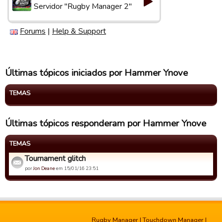
Servidor "Rugby Manager 2"
Forums
|
Help & Support
Últimas tópicos iniciados por Hammer Ynove
TEMAS
Últimas tópicos responderam por Hammer Ynove
TEMAS
Tournament glitch
por
Jon Deane
em 15/01/16 23:51
Rugby Manager
|
Touchdown Manager
|