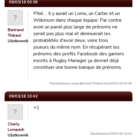
09/03/16 00:36
Pitié. .. Il y aurait un Lomu, un Carter et un
Wilkinson dans chaque équipe. Par contre
avoir un panel plus large de prénoms ne
Bertrand
serait pas plus mal et diminuerait les
Thibaut
probabilités d'avoir deux, voire trois
Użytkownik
joueurs du même nom. En récupérant les
prénoms des profils Facebook des gamers
inscrits à Rugby Manager ça devrait déjà
constituer une bonne banque de prénoms.
Post edytowany przez Bertrand Thibaut dnia 09/03/16 00:36.
09/03/16 10:42
+1
Charly
Lompech
Opublikowany 09/03/16 10:42.
Użytkownik