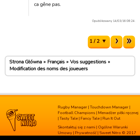
ca gêne pas.
Opublikowany 14/03/16 08:24.
1 / 2
Strona Główna
Français
Vos suggestions
Modification des noms des joueuers
Rugby Manager
|
Touchdown Manager
|
Football Champions
|
Menadżer piłki ręcznej
|
Tasty Tale
|
Fancy Tale
|
Run It Out
Skontaktuj się z nami
|
Ogólne Warunki
Umowy
|
Prywatność
| Sweet Nitro © 2017