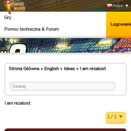
Polski
Gry
Logowani
Pomoc techniczna & Forum
Strona Główna
English
Ideas
I am rezalost
I am rezalost
1 / 1