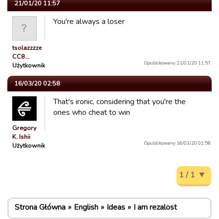
21/01/20 11:57
You're always a loser
tsolazzzzeRGuest
CC8…
Opublikowany 21/01/20 11:57.
Użytkownik
16/03/20 02:58
That's ironic, considering that you're the
ones who cheat to win
Gregory
K. Ishii
Opublikowany 16/03/20 02:58.
Użytkownik
1 / 1
Strona Główna
English
Ideas
I am rezalost