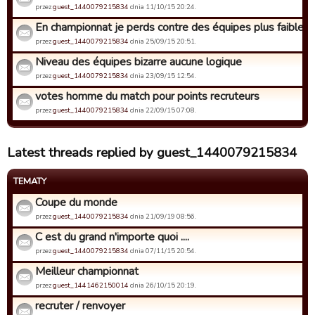
przez
guest_1440079215834
dnia 11/10/15 20:24.
En championnat je perds contre des équipes plus faibles
przez
guest_1440079215834
dnia 25/09/15 20:51.
Niveau des équipes bizarre aucune logique
przez
guest_1440079215834
dnia 23/09/15 12:54.
votes homme du match pour points recruteurs
przez
guest_1440079215834
dnia 22/09/15 07:08.
Latest threads replied by guest_1440079215834
TEMATY
Coupe du monde
przez
guest_1440079215834
dnia 21/09/19 08:56.
C est du grand n'importe quoi ....
przez
guest_1440079215834
dnia 07/11/15 20:54.
Meilleur championnat
przez
guest_1441462150014
dnia 26/10/15 20:19.
recruter / renvoyer