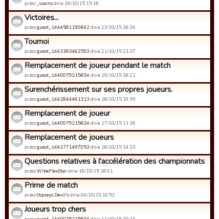
przez
_usains
dnia 26/10/15 15:16.
Victoires...
przez
guest_1444581190842
dnia 23/10/15 16:34.
Tournoi
przez
guest_1443363462593
dnia 21/10/15 21:37.
Remplacement de joueur pendant le match
przez
guest_1440079215834
dnia 19/10/15 16:21.
Surenchérissement sur ses propres joueurs.
przez
guest_1442844461313
dnia 18/10/15 19:39.
Remplacement de joueur
przez
guest_1440079215834
dnia 17/10/15 11:16.
Remplacement de joueurs
przez
guest_1442771497053
dnia 16/10/15 14:33.
Questions relatives à l'accélération des championnats
przez
WibeFlexStar
dnia 16/10/15 18:01.
Prime de match
przez
Ospreys Devil's
dnia 04/10/15 10:52.
Joueurs trop chers
przez
guest_1440079215834
dnia 11/10/15 20:24.