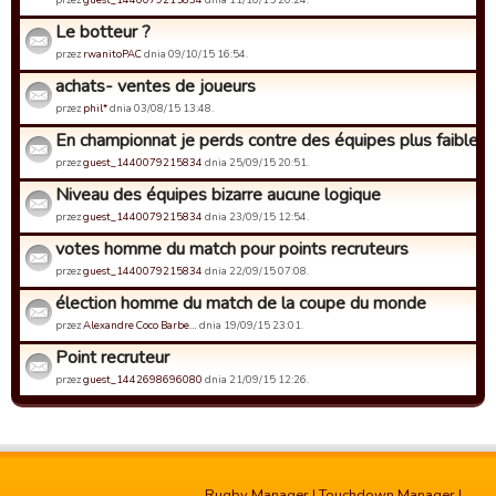
Le botteur ?
przez
rwanitoPAC
dnia 09/10/15 16:54.
achats- ventes de joueurs
przez
phil*
dnia 03/08/15 13:48.
En championnat je perds contre des équipes plus faibles
przez
guest_1440079215834
dnia 25/09/15 20:51.
Niveau des équipes bizarre aucune logique
przez
guest_1440079215834
dnia 23/09/15 12:54.
votes homme du match pour points recruteurs
przez
guest_1440079215834
dnia 22/09/15 07:08.
élection homme du match de la coupe du monde
przez
Alexandre Coco Barbe…
dnia 19/09/15 23:01.
Point recruteur
przez
guest_1442698696080
dnia 21/09/15 12:26.
Rugby Manager
|
Touchdown Manager
|