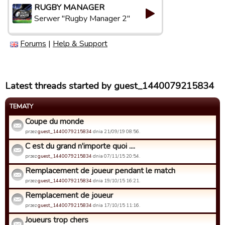
RUGBY MANAGER
Serwer "Rugby Manager 2"
Forums
|
Help & Support
Latest threads started by guest_1440079215834
TEMATY
Coupe du monde
przez
guest_1440079215834
dnia 21/09/19 08:56.
C est du grand n'importe quoi ....
przez
guest_1440079215834
dnia 07/11/15 20:54.
Remplacement de joueur pendant le match
przez
guest_1440079215834
dnia 19/10/15 16:21.
Remplacement de joueur
przez
guest_1440079215834
dnia 17/10/15 11:16.
Joueurs trop chers