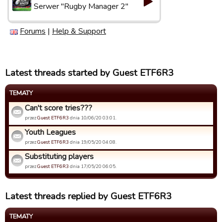
Serwer "Rugby Manager 2"
Forums
|
Help & Support
Latest threads started by Guest ETF6R3
TEMATY
Can't score tries???
przez
Guest ETF6R3
dnia 10/06/20 03:01.
Youth Leagues
przez
Guest ETF6R3
dnia 19/05/20 04:08.
Substituting players
przez
Guest ETF6R3
dnia 17/05/20 06:05.
Latest threads replied by Guest ETF6R3
TEMATY