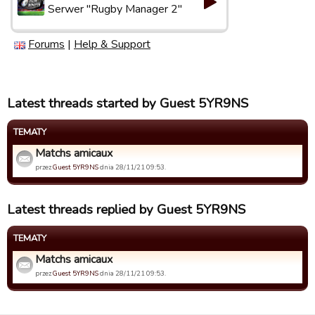
Serwer "Rugby Manager 2"
Forums
|
Help & Support
Latest threads started by Guest 5YR9NS
TEMATY
Matchs amicaux
przez
Guest 5YR9NS
dnia 28/11/21 09:53.
Latest threads replied by Guest 5YR9NS
TEMATY
Matchs amicaux
przez
Guest 5YR9NS
dnia 28/11/21 09:53.