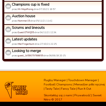
Champions cup is fixed
przez
Mr MojoRising
dnia 07/10/21 16:57.
Auction house
przez
Nommer15
dnia 05/11/21 11:42.
Scrums and lineouts
przez
Guest ETWQD5
dnia 04/11/21 12:34.
Latest updates
przez
Mel Fingerbum
dnia 27/10/21 22:25.
Looking to merge
przez
guest_1459079768655
dnia 06/06/18 20:15.
Rugby Manager
|
Touchdown Manager
|
Football Champions
|
Menadżer piłki ręcznej
|
Tasty Tale
|
Fancy Tale
|
Run It Out
Skontaktuj się z nami
|
Prywatność
| Sweet
Nitro © 2017