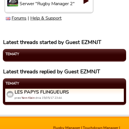
Serwer "Rugby Manager 2"
Forums
|
Help & Support
Latest threads started by Guest EZMNJT
TEMATY
Latest threads replied by Guest EZMNJT
TEMATY
LES PAPYS FLINGUEURS
przez
Yann Klein
dnia 15/05/17 23:44.
Rugby Manager
|
Touchdown Manager
|