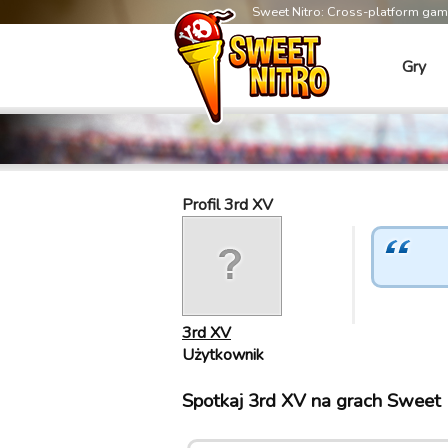
Sweet Nitro: Cross-platform ga
Gry
Profil 3rd XV
3rd XV
Użytkownik
Spotkaj 3rd XV na grach Sweet 