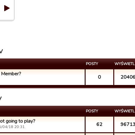
XV
POSTY
WYŚWIETL
ld Member?
0
2040
V
POSTY
WYŚWIETL
not going to play?
62
9671
5/04/18 20:31.