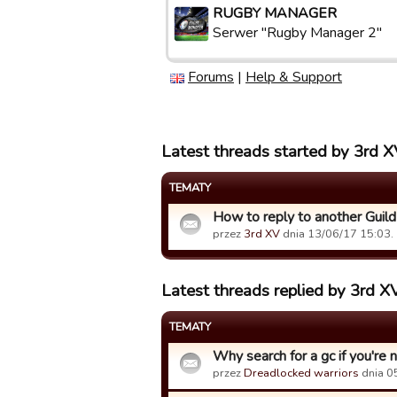
RUGBY MANAGER
Serwer "Rugby Manager 2"
Forums
|
Help & Support
Latest threads started by 3rd 
TEMATY
How to reply to another Gui
przez
3rd XV
dnia 13/06/17 15:03.
Latest threads replied by 3rd X
TEMATY
Why search for a gc if you're 
przez
Dreadlocked warriors
dnia 0