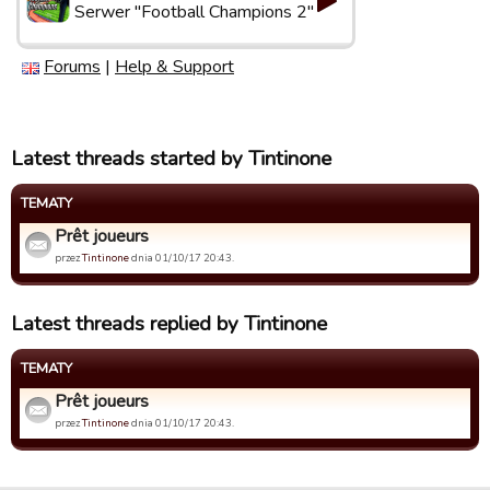
Serwer "Football Champions 2"
Forums
|
Help & Support
Latest threads started by Tintinone
TEMATY
Prêt joueurs
przez
Tintinone
dnia 01/10/17 20:43.
Latest threads replied by Tintinone
TEMATY
Prêt joueurs
przez
Tintinone
dnia 01/10/17 20:43.