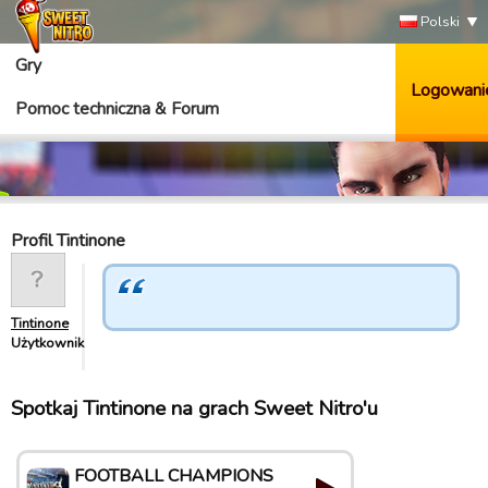
Polski
Gry
Logowani
Pomoc techniczna & Forum
Profil Tintinone
Tintinone
Użytkownik
Spotkaj Tintinone na grach Sweet Nitro'u
FOOTBALL CHAMPIONS