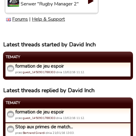
Serwer "Rugby Manager 2"
Forums
|
Help & Support
Latest threads started by David Inch
TEMATY
formation de jeu espoir
przez
guest_1450901788303
dnia 13/02/16 11:12.
Latest threads replied by David Inch
TEMATY
formation de jeu espoir
przez
guest_1450901788303
dnia 13/02/16 11:12.
Stop aux primes de match...
przez
Bertrand Girardi
dnia 21/01/16 13:03.