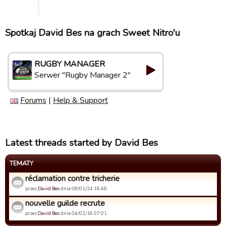
Spotkaj David Bes na grach Sweet Nitro'u
RUGBY MANAGER
Serwer "Rugby Manager 2"
Forums
|
Help & Support
Latest threads started by David Bes
TEMATY
réclamation contre tricherie
przez
David Bes
dnia 08/01/24 16:46.
nouvelle guilde recrute
przez
David Bes
dnia 04/02/16 07:01.