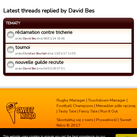
Latest threads replied by David Bes
TEMATY
réclamation contre tricherie
przez
David Bes
dnia 08/01/24 16:46.
tournoi
przez
Christian Bouillet
dnia 13/01/17 11:05.
nouvelle guilde recrute
przez
David Bes
dnia 04/02/16 07:01.
Rugby Manager
|
Touchdown Manager
|
Football Champions
|
Menadżer piłki ręcznej
|
Tasty Tale
|
Fancy Tale
|
Run It Out
Skontaktuj się z nami
|
Prywatność
| Sweet
Nitro © 2017
This website uses cookies to ensure you get the best experience on our