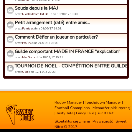
Soucis depuis la MAJ
przez
Nicolas Bosch Dit Bo…
dnia 13/10/17 18:30.
Petit arrangement (raté) entre amis...
przez
Famieux
dnia 04/05/17 14:53.
Comment Défier un joueur en particulier?
przez
Pro Try
dnia 24/01/17 01:09.
Guilde comportant MADE IN FRANCE "explication"
przez
Mar Gotte
dnia 18/01/17 19:31.
TOURNOI DE NOEL - COMPÉTITION ENTRE GUILDES
przez
Uloz
dnia 12/11/16 20:23.
Rugby Manager
|
Touchdown Manager
|
Football Champions
|
Menadżer piłki ręcznej
|
Tasty Tale
|
Fancy Tale
|
Run It Out
Skontaktuj się z nami
|
Prywatność
| Sweet
Nitro © 2017