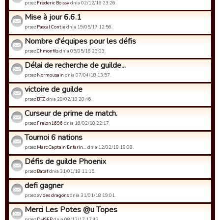
przez
Frederic Boissy
dnia 02/12/16 23:26.
Mise à jour 6.6.1
przez
Pascal Contie
dnia 19/05/17 12:56.
Nombre d'équipes pour les défis
przez
Chmonfils
dnia 05/05/18 23:03.
Délai de recherche de guilde...
przez
Normousain
dnia 07/04/18 13:57.
victoire de guilde
przez
BTZ
dnia 28/02/18 20:46.
Curseur de prime de match.
przez
Frelon1696
dnia 16/02/18 22:17.
Tournoi 6 nations
przez
Marc Captain Enfarin…
dnia 12/02/18 18:08.
Défis de guilde Phoenix
przez
Bataf
dnia 31/01/18 11:15.
defi gagner
przez
xv des dragons
dnia 31/01/18 19:01.
Merci Les Potes @u Topes
przez
DHSFP
dnia 08/12/17 17:43.