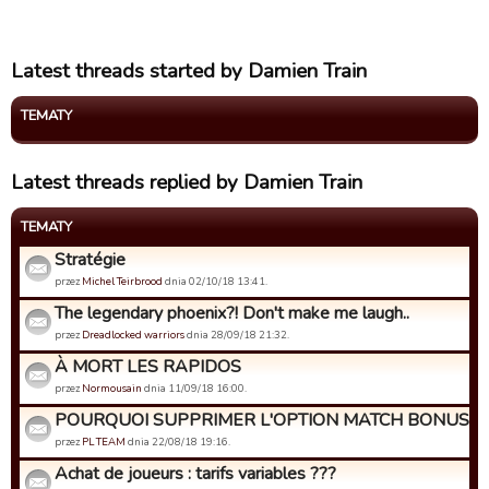
Latest threads started by Damien Train
TEMATY
Latest threads replied by Damien Train
TEMATY
Stratégie
przez
Michel Teirbrood
dnia 02/10/18 13:41.
The legendary phoenix?! Don't make me laugh..
przez
Dreadlocked warriors
dnia 28/09/18 21:32.
À MORT LES RAPIDOS
przez
Normousain
dnia 11/09/18 16:00.
POURQUOI SUPPRIMER L'OPTION MATCH BONUS??
przez
PL TEAM
dnia 22/08/18 19:16.
Achat de joueurs : tarifs variables ???