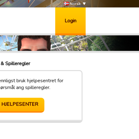
Norsk
Login
& Spilleregler
nnligst bruk hjelpesentret for
ørsmål ang spilleregler.
HJELPESENTER