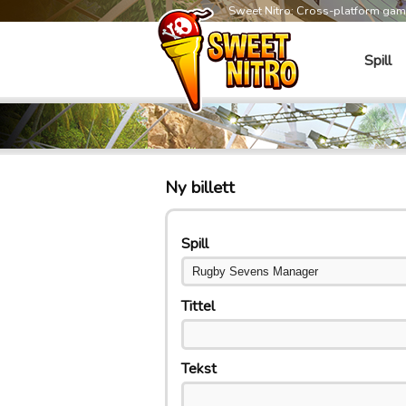
Sweet Nitro: Cross-platform ga
Spill
Ny billett
Spill
Tittel
Tekst