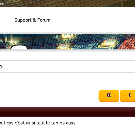
mes
Support & Forum
es
ut cas c'est ainsi tout le temps aussi...