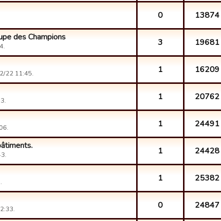
0
13874
oupe des Champions
3
19681
4.
1
16209
12/22 11:45.
1
20762
3.
1
24491
06.
bâtiments.
1
24428
43.
1
25382
.
0
24847
2:33.