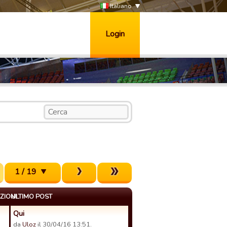
Italiano
Login
1 / 19
ZIONI
ULTIMO POST
Qui
da
Uloz
il 30/04/16 13:51.