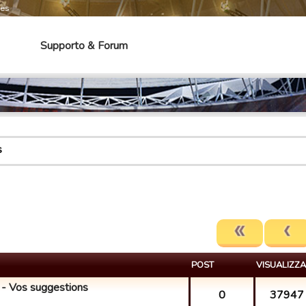
mes
Supporto & Forum
s
POST
VISUALIZZA
 Vos suggestions
0
37947