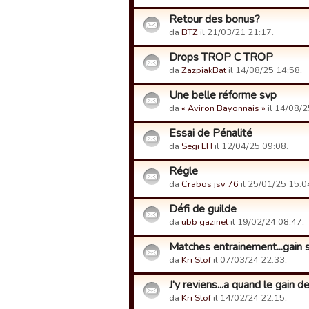
Retour des bonus?
da
BTZ
il 21/03/21 21:17.
Drops TROP C TROP
da
ZazpiakBat
il 14/08/25 14:58.
Une belle réforme svp
da
« Aviron Bayonnais »
il 14/08/2
Essai de Pénalité
da
Segi EH
il 12/04/25 09:08.
Régle
da
Crabos jsv 76
il 25/01/25 15:0
Défi de guilde
da
ubb gazinet
il 19/02/24 08:47.
Matches entrainement...gain
da
Kri Stof
il 07/03/24 22:33.
J'y reviens...a quand le gain
da
Kri Stof
il 14/02/24 22:15.