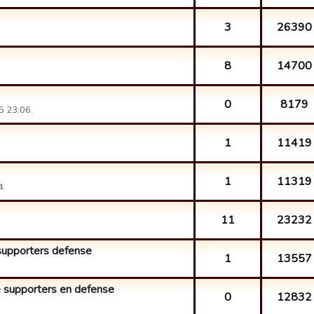
3
26390
8
14700
0
8179
5 23:06.
1
11419
1
11319
4.
11
23232
 supporters defense
1
13557
 de supporters en defense
0
12832