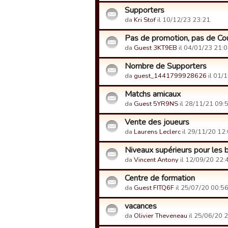
Supporters
da
Kri Stof
il 10/12/23 23:21.
Pas de promotion, pas de C
da
Guest 3KT9EB
il 04/01/23 21:0
Nombre de Supporters
da
guest_1441799928626
il 01/
Matchs amicaux
da
Guest 5YR9NS
il 28/11/21 09:5
Vente des joueurs
da
Laurens Leclerc
il 29/11/20 12:
Niveaux supérieurs pour les 
da
Vincent Antony
il 12/09/20 22:
Centre de formation
da
Guest FITQ6F
il 25/07/20 00:56
vacances
da
Olivier Theveneau
il 25/06/20 2