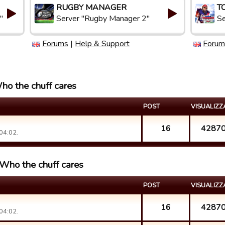
RUGBY MANAGER
T
"
Server "Rugby Manager 2"
Se
Forums
|
Help & Support
Forum
Who the chuff cares
POST
VISUALIZZ
16
4287
04:02.
 Who the chuff cares
POST
VISUALIZZ
16
4287
04:02.