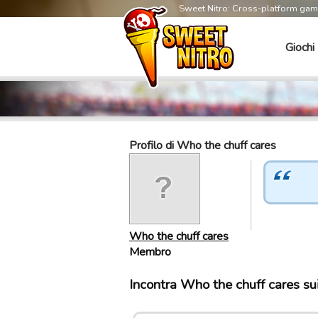
Sweet Nitro: Cross-platform ga
Giochi
Profilo di Who the chuff cares
Who the chuff cares
Membro
Incontra Who the chuff cares su