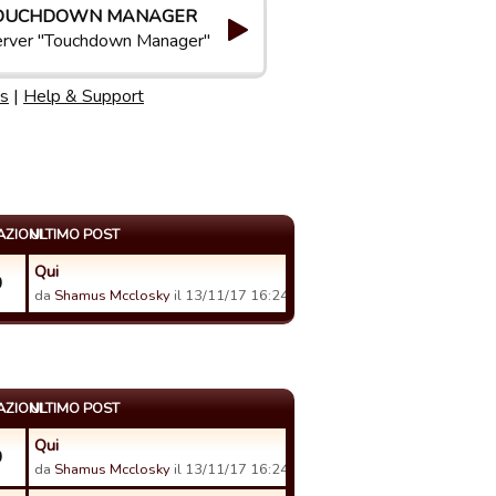
OUCHDOWN MANAGER
rver "Touchdown Manager"
s
|
Help & Support
AZIONI
ULTIMO POST
Qui
0
da
Shamus Mcclosky
il 13/11/17 16:24.
AZIONI
ULTIMO POST
Qui
0
da
Shamus Mcclosky
il 13/11/17 16:24.