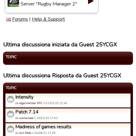
Server "Rugby Manager 2"
Forums
|
Help & Support
Ultima discussiona iniziata da Guest 25YCGX
TOPIC
Ultima discussiona Risposta da Guest 25YCGX
TOPIC
Intensity
da
Jagermeister RFC
il 01/03/19 12:34.
Patch 7.14
da
sukitansee
il 19/02/19 17:43.
Madness of games results
da
Iain Rees
il 24/06/21 12:29.