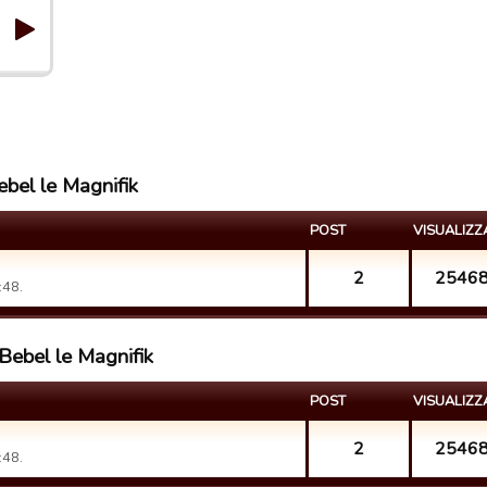
ebel le Magnifik
POST
VISUALIZZ
2
2546
:48.
Bebel le Magnifik
POST
VISUALIZZ
2
2546
:48.