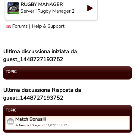
RUGBY MANAGER
Server "Rugby Manager 2"
Forums
|
Help & Support
Ultima discussiona iniziata da
guest_1448727193752
TOPIC
Ultima discussiona Risposta da
guest_1448727193752
TOPIC
Match Bonus!!!!
da
Newport Dragons
il 01/02/16 12:17.