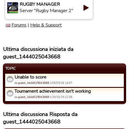
RUGBY MANAGER
Server "Rugby Manager 2"
Forums
|
Help & Support
Ultima discussiona iniziata da
guest_1444025043668
TOPIC
Unable to score
da
guest_1444025043668
il 09/05/16 14:07.
Tournament achievement isn't working
da
guest_1444025043668
il 29/10/15 22:26.
Ultima discussiona Risposta da
guest_1444025043668