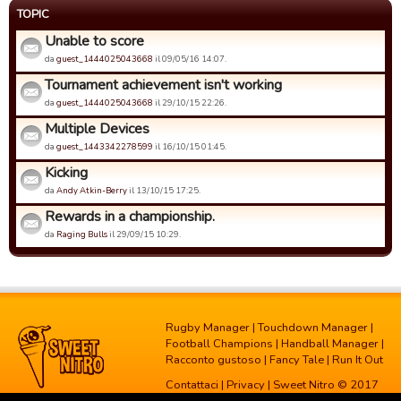
TOPIC
Unable to score
da
guest_1444025043668
il 09/05/16 14:07.
Tournament achievement isn't working
da
guest_1444025043668
il 29/10/15 22:26.
Multiple Devices
da
guest_1443342278599
il 16/10/15 01:45.
Kicking
da
Andy Atkin-Berry
il 13/10/15 17:25.
Rewards in a championship.
da
Raging Bulls
il 29/09/15 10:29.
Rugby Manager
|
Touchdown Manager
|
Football Champions
|
Handball Manager
|
Racconto gustoso
|
Fancy Tale
|
Run It Out
Contattaci
|
Privacy
| Sweet Nitro © 2017