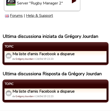
Server "Rugby Manager 2"
Forums
|
Help & Support
Ultima discussiona iniziata da Grégory Jourdan
TOPIC
Ma liste d'amis Facebook a disparue
da
Grégory Jourdan
il 24/04/19 22:23.
Ultima discussiona Risposta da Grégory Jourdan
TOPIC
Ma liste d'amis Facebook a disparue
da
Grégory Jourdan
il 24/04/19 22:23.