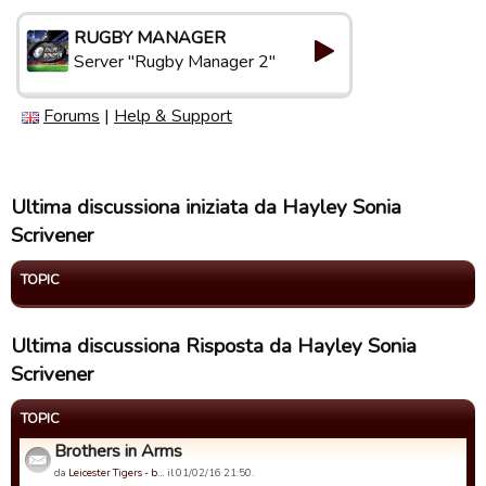
RUGBY MANAGER
Server "Rugby Manager 2"
Forums
|
Help & Support
Ultima discussiona iniziata da Hayley Sonia
Scrivener
TOPIC
Ultima discussiona Risposta da Hayley Sonia
Scrivener
TOPIC
Brothers in Arms
da
Leicester Tigers - b…
il 01/02/16 21:50.